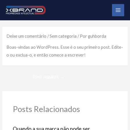
Ir
MAI
para
ME
o
conteúdo
Deixe um comentário
/
Sem categoria
/ Por
guhborda
Boas-vindas ao WordPress. Esse é o seu primeiro post. Edite-
o ou exclua-o, e então comece a escrever!
Post seguinte
→
Posts Relacionados
Quando a sua marca não pode ser